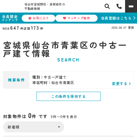
仙台市宮城野区・多賀城市の
不動産情報
会員限定
会員登録はこちら
お気に入り
マッチング物件
コンテンツ
647
173
2026.08.07
更新
WEB
件
店頭
件
宮城県仙台市青葉区の中古一
戸建て情報
SEARCH
種別：
中古一戸建て
検索条件
市区町村：
仙台市青葉区
変更する
この条件を保存する
0
対象物件は
件 です
0件〜0件を表示