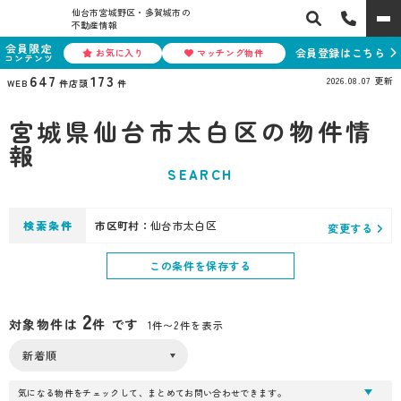
仙台市宮城野区・多賀城市の
不動産情報
会員限定
会員登録はこちら
お気に入り
マッチング物件
コンテンツ
647
173
2026.08.07
更新
WEB
件
店頭
件
宮城県仙台市太白区の物件情
報
SEARCH
検索条件
市区町村：
仙台市太白区
変更する
この条件を保存する
2
対象物件は
件 です
1件〜2件を表示
気になる物件をチェックして、まとめてお問い合わせできます。