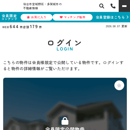
仙台市宮城野区・多賀城市の
不動産情報
会員限定
会員登録はこちら
お気に入り
マッチング物件
コンテンツ
644
179
2026.08.07
更新
WEB
件
店頭
件
ログイン
LOGIN
こちらの物件は会員様限定で公開している物件です。ログインす
ると物件の詳細情報がご覧いただけます。
会員限定公開物件