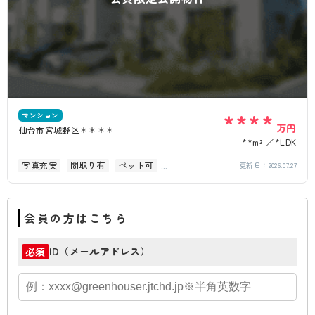
****
マンション
万円
仙台市宮城野区＊＊＊＊
**m²
*LDK
写真充実
間取り有
ペット可
更新日：
2026.07.27
オートロック
角部屋
会員の方はこちら
ID（メールアドレス）
必須