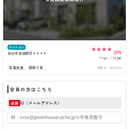
****
マンション
万円
仙台市宮城野区＊＊＊＊
**m²
*LDK
写真充実
間取り有
更新日：
2026.08.02
駅徒歩10分以内
オートロック
角部屋
会員の方はこちら
ID（メールアドレス）
必須