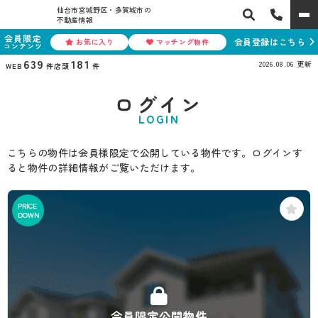
仙台市宮城野区・多賀城市の
不動産情報
会員限定
会員登録はこちら
お気に入り
マッチング物件
コンテンツ
639
181
2026.08.06
更新
WEB
件
店頭
件
ログイン
LOGIN
こちらの物件は会員様限定で公開している物件です。ログインす
ると物件の詳細情報がご覧いただけます。
PRICE
DOWN
会員限定公開物件