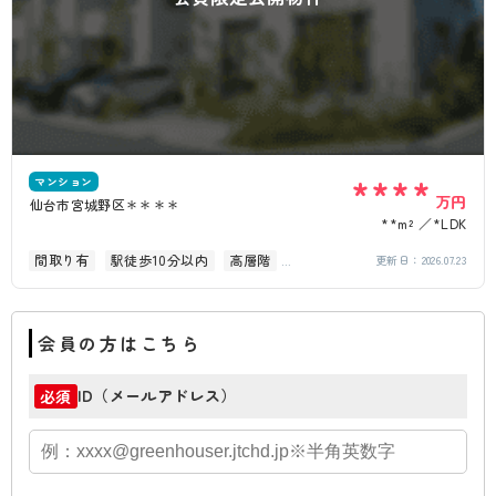
****
マンション
万円
仙台市宮城野区＊＊＊＊
**m²
*LDK
間取り有
駅徒歩10分以内
高層階
更新日：
2026.07.23
南面バルコニー
角部屋
会員の方はこちら
ID（メールアドレス）
必須