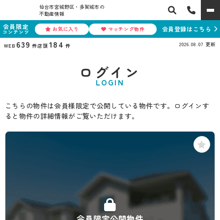
仙台市宮城野区・多賀城市の
不動産情報
会員限定
会員登録はこちら
お気に入り
マッチング物件
コンテンツ
639
184
2026.08.07
更新
WEB
件
店頭
件
ログイン
LOGIN
こちらの物件は会員様限定で公開している物件です。ログインす
ると物件の詳細情報がご覧いただけます。
会員限定公開物件