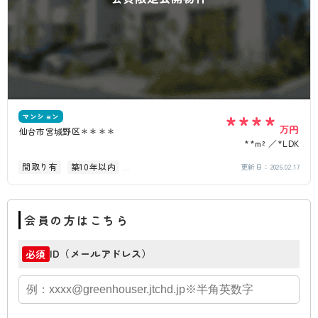
****
マンション
万円
仙台市宮城野区＊＊＊＊
**m²
*LDK
間取り有
築10年以内
更新日：
2026.02.17
駅徒歩10分以内
ペット可
高層階
角部屋
会員の方はこちら
ID（メールアドレス）
必須