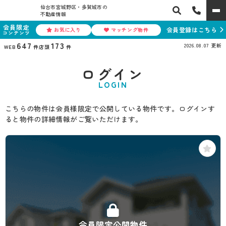
仙台市宮城野区・多賀城市の
不動産情報
会員限定
会員登録はこちら
お気に入り
マッチング物件
コンテンツ
647
173
2026.08.07
更新
WEB
件
店頭
件
ログイン
LOGIN
こちらの物件は会員様限定で公開している物件です。ログインす
ると物件の詳細情報がご覧いただけます。
会員限定公開物件