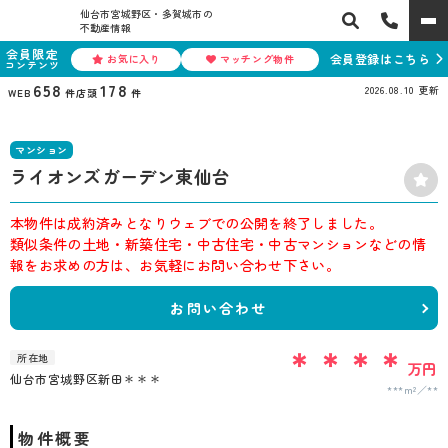
仙台市宮城野区・多賀城市の
不動産情報
会員限定
会員登録はこちら
お気に入り
マッチング物件
コンテンツ
658
178
2026.08.10
更新
WEB
件
店頭
件
マンション
ライオンズガーデン東仙台
本物件は成約済みとなりウェブでの公開を終了しました。
類似条件の土地・新築住宅・中古住宅・中古マンションなどの情
報をお求めの方は、お気軽にお問い合わせ下さい。
お問い合わせ
＊＊＊＊
所在地
万円
仙台市宮城野区新田＊＊＊
***m²
**
物件概要