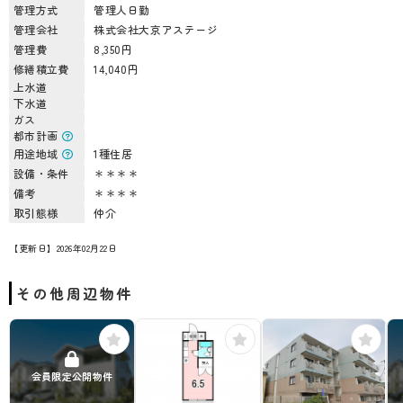
管理方式
管理人日勤
管理会社
株式会社大京アステージ
管理費
8,350円
修繕積立費
14,040円
上水道
下水道
ガス
都市計画
用途地域
1種住居
設備・条件
＊＊＊＊
備考
＊＊＊＊
取引態様
仲介
【更新日】2026年02月22日
その他周辺物件
会員限定公開物件