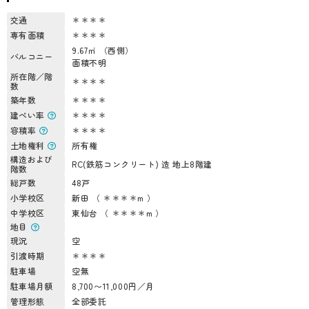
交通
＊＊＊＊
専有面積
＊＊＊＊
9.67㎡ （西側）
バルコニー
面積不明
所在階／階
＊＊＊＊
数
築年数
＊＊＊＊
建ぺい率
＊＊＊＊
容積率
＊＊＊＊
土地権利
所有権
構造および
RC(鉄筋コンクリート) 造 地上8階建
階数
総戸数
48戸
小学校区
新田 （ ＊＊＊＊m ）
中学校区
東仙台 （ ＊＊＊＊m ）
地目
現況
空
引渡時期
＊＊＊＊
駐車場
空無
駐車場月額
8,700〜11,000円／月
管理形態
全部委託