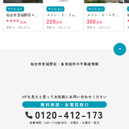
マンション
マンション
マンション
仙台市宮城野区＊＊
メゾン・ド・フェリ
メゾン・ド・トラジ
****
220
300
＊＊
ー
ェ
万円
万円
万円
更新日：
2026.08.03
更新日：
2026.07.25
更新日：
2026.07.25
仙台市宮城野区・多賀城市の不動産情報
HPを見たと言ってお気軽にお問い合わせください
無料相談・お電話窓口
0120-412-173
営業時間：9:00〜17:00
定休日：水曜日・土曜日・祝日