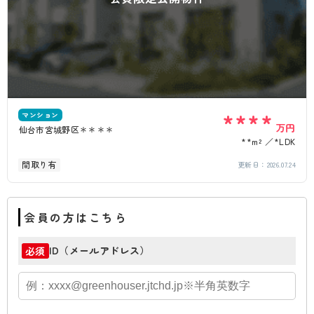
****
マンション
万円
仙台市宮城野区＊＊＊＊
**m²
*LDK
間取り有
更新日：
2026.07.24
会員の方はこちら
ID（メールアドレス）
必須