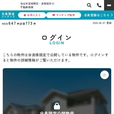
仙台市宮城野区・多賀城市の
不動産情報
会員限定
会員登録はこちら
お気に入り
マッチング物件
コンテンツ
647
173
2026.08.07
更新
WEB
件
店頭
件
ログイン
LOGIN
こちらの物件は会員様限定で公開している物件です。ログインす
ると物件の詳細情報がご覧いただけます。
会員限定公開物件