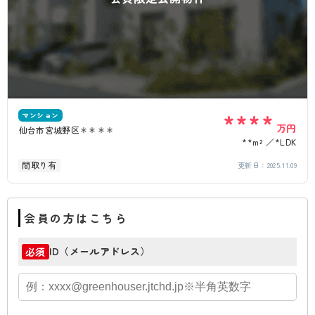
****
マンション
万円
仙台市宮城野区＊＊＊＊
**m²
*LDK
間取り有
更新日：
2025.11.09
会員の方はこちら
ID（メールアドレス）
必須