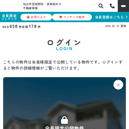
仙台市宮城野区・多賀城市の
不動産情報
会員限定
会員登録はこちら
お気に入り
マッチング物件
コンテンツ
658
178
2026.08.10
更新
WEB
件
店頭
件
ログイン
LOGIN
こちらの物件は会員様限定で公開している物件です。ログインす
ると物件の詳細情報がご覧いただけます。
会員限定公開物件