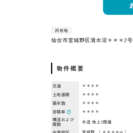
所在地
仙台市宮城野区清水沼＊＊＊2号
物件概要
＊＊＊＊
交通
＊＊＊＊
土地面積
＊＊＊＊
築年数
＊＊＊＊
容積率
構造および
木造 地上2階建
階数
宮城野 （ ＊＊＊＊m ）
中学校区