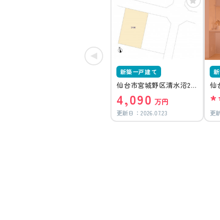
新築一戸建て
新
仙台市宮城野区清水沼2
仙
4,090
*
丁目1号棟
万円
更新日：
2026.07.23
更