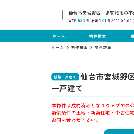
仙台市宮城野区・多賀城市の不
639
181
WEB
件
店頭
件
2026.08.06
ホーム
物件検索
ホーム
物件検索
物件詳細
仙台市宮城野区
新築一戸建て
一戸建て
本物件は成約済みとなりウェブでの
類似条件の土地・新築住宅・中古住
お問い合わせ下さい。