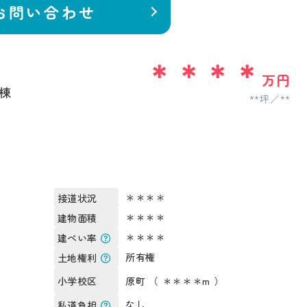
お問い合わせ
＊＊＊＊
万円
棟
**坪
**
＊＊＊＊
接道状況
＊＊＊＊
建物面積
＊＊＊＊
建ぺい率
所有権
土地権利
原町 （ ＊＊＊＊m ）
小学校区
なし
私道負担