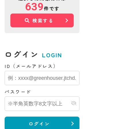
639
件です
公開物件
会員限定公開物件
検索する
中古一戸建て
区＊＊＊＊
仙台市宮城野区＊＊＊＊
ログイン
LOGIN
****
円
万円
ID（メールアドレス）
.24
更新日：
2026.08.04
パスワード
ログイン