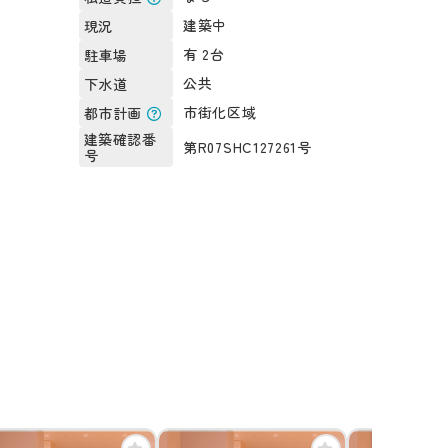
建築中
現況
有 2台
駐車場
公共
下水道
市街化区域
都市計画
建築確認番
第R07SHC127261号
号