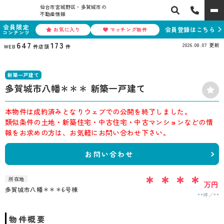
仙台市宮城野区・多賀城市の
不動産情報
会員限定
会員登録はこちら
お気に入り
マッチング物件
コンテンツ
647
173
2026.08.07
更新
WEB
件
店頭
件
新築一戸建て
多賀城市八幡＊＊＊ 新築一戸建て
本物件は成約済みとなりウェブでの公開を終了しました。
類似条件の土地・新築住宅・中古住宅・中古マンションなどの情
報をお求めの方は、お気軽にお問い合わせ下さい。
お問い合わせ
＊＊＊＊
所在地
万円
多賀城市八幡＊＊＊6号棟
**坪
**
物件概要