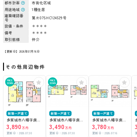
都市計画
市街化区域
用途地域
1種住居
建築確認番
第Ｒ07SHC124529号
号
設備・条件
＊＊＊＊
備考
＊＊＊＊
取引態様
仲介
【更新日】2026年07月16日
その他周辺物件
PRICE
PRICE
DOWN
DOWN
新築一戸建て
新築一戸建て
新築一戸建て
多賀城市八幡字庚田1
多賀城市八幡字庚田
多賀城市八幡字庚田
3,890
3,490
3,780
0号棟
3号棟
4号棟
万円
万円
万円
更新日：
2026.07.30
更新日：
2026.07.30
更新日：
2026.07.16