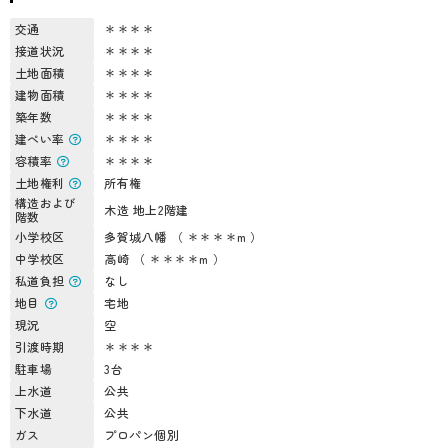
交通
＊＊＊＊
接道状況
＊＊＊＊
土地面積
＊＊＊＊
建物面積
＊＊＊＊
築年数
＊＊＊＊
建ぺい率
＊＊＊＊
容積率
＊＊＊＊
土地権利
所有権
構造および
木造 地上2階建
階数
小学校区
多賀城八幡 （ ＊＊＊＊m ）
中学校区
高崎 （ ＊＊＊＊m ）
私道負担
なし
地目
宅地
現況
空
引渡時期
＊＊＊＊
駐車場
3台
上水道
公共
下水道
公共
ガス
プロパン個別