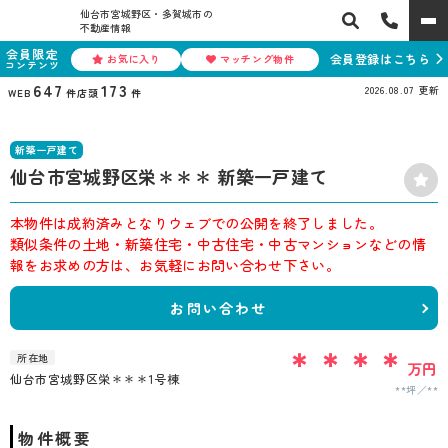
仙台市宮城野区・多賀城市の
不動産情報
会員限定
会員登録はこちら
お気に入り
マッチング物件
コンテンツ
647
173
2026.08.07
更新
WEB
件
店頭
件
新築一戸建て
仙台市宮城野区栄＊＊＊ 新築一戸建て
本物件は成約済みとなりウェブでの公開を終了しました。
類似条件の土地・新築住宅・中古住宅・中古マンションなどの情
報をお求めの方は、お気軽にお問い合わせ下さい。
お問い合わせ
＊＊＊＊
所在地
万円
仙台市宮城野区栄＊＊＊1号棟
**坪
**
物件概要