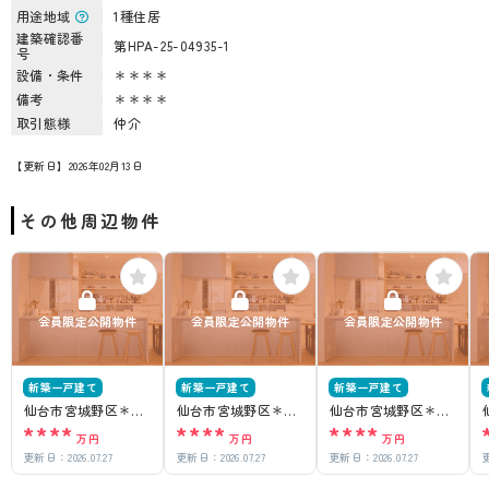
用途地域
1種住居
建築確認番
第HPA-25-04935-1
号
設備・条件
＊＊＊＊
備考
＊＊＊＊
取引態様
仲介
【更新日】2026年02月13日
その他周辺物件
会員限定公開物件
会員限定公開物件
会員限定公開物件
新築一戸建て
新築一戸建て
新築一戸建て
仙台市宮城野区＊＊
仙台市宮城野区＊＊
仙台市宮城野区＊＊
****
****
****
＊＊
＊＊
＊＊
万円
万円
万円
更新日：
2026.07.27
更新日：
2026.07.27
更新日：
2026.07.27