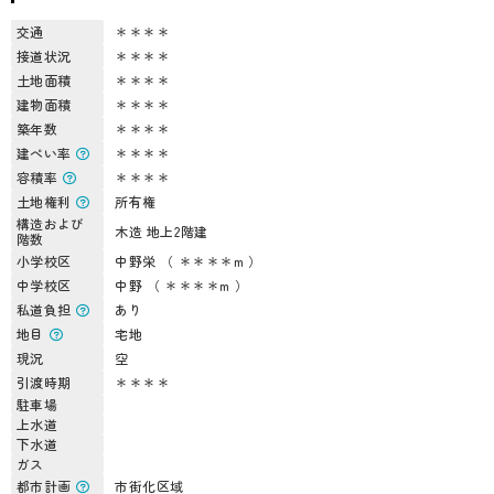
交通
＊＊＊＊
接道状況
＊＊＊＊
土地面積
＊＊＊＊
建物面積
＊＊＊＊
築年数
＊＊＊＊
建ぺい率
＊＊＊＊
容積率
＊＊＊＊
土地権利
所有権
構造および
木造 地上2階建
階数
小学校区
中野栄 （ ＊＊＊＊m ）
中学校区
中野 （ ＊＊＊＊m ）
私道負担
あり
地目
宅地
現況
空
引渡時期
＊＊＊＊
駐車場
上水道
下水道
ガス
都市計画
市街化区域