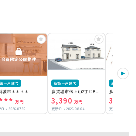
会員限定公開物件
築一戸建て
新築一戸建て
新築一戸建て
賀城市＊＊＊＊
多賀城市伝上山2丁目B号
多賀城市伝上
***
3,390
3,590
棟
棟
万円
万円
新日：
2026.07.25
更新日：
2026.08.04
更新日：
2026.0