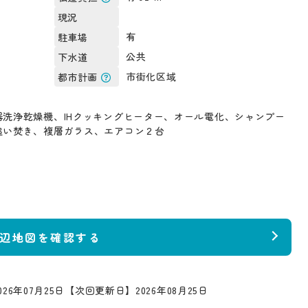
現況
有
駐車場
公共
下水道
市街化区域
都市計画
洗浄乾燥機、IHクッキングヒーター、オール電化、シャンプー
追い焚き、複層ガラス、エアコン２台
辺地図を確認する
26年07月25日
【次回更新日】2026年08月25日