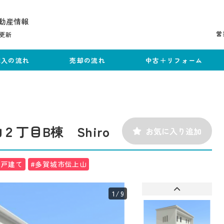
動産情報
営
更新
購入の流れ
売却の流れ
中古＋リフォーム
丁目B棟 Shiro
お気に入り追加
一戸建て
#多賀城市伝上山
1
/9