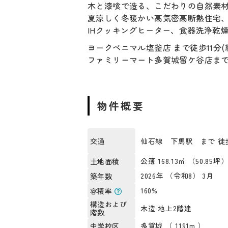
木と漆喰で造る、こだわりの自然素
夏涼しく冬暖かい高気密高断熱住宅
IHクッキングヒーター、食器洗浄乾
ヨークベニマル塩釜店 まで徒歩11分(約
ファミリーマート多賀城留ケ谷店まで徒歩
物件概要
仙石線 下馬駅 まで 徒歩
交通
公簿 168.13㎡ （50.85坪
土地面積
2026年 （令和8） 3月
築年数
160%
容積率
構造および
木造 地上2階建
階数
多賀城 （ 1191m ）
中学校区