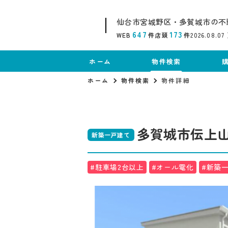
仙台市宮城野区・多賀城市の不
647
173
WEB
件
店頭
件
2026.08.07
ホーム
物件検索
ホーム
物件検索
物件詳細
多賀城市伝上山２
新築一戸建て
#駐車場2台以上
#オール電化
#新築