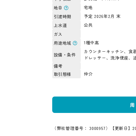
宅地
地目
予定 2026年2月 末
引渡時期
公共
上水道
ガス
1種中高
用途地域
カウンターキッチン、食器
設備・条件
ドレッサー、洗浄便座、
備考
仲介
取引態様
周
（弊社管理番号： 3000957）
【更新日】20