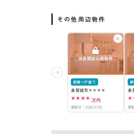
その他周辺物件
会員限定公開物件
新築一戸建て
新
多賀城市＊＊＊＊
多
****
*
万円
更新日：
2026.07.25
更