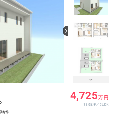
【間取り】
4,725
万円
o
28.05坪
3LDK
築物件