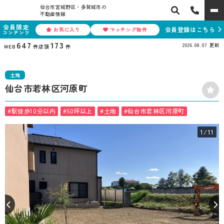
仙台市宮城野区・多賀城市の
不動産情報
会員限定
会員登録はこちら
お気に入り
マッチング物件
コンテンツ
647
173
2026.08.07
更新
WEB
件
店頭
件
土地
仙台市若林区河原町
#駅徒歩10分以内
#50坪以上
#土地
#仙台市若林区河原町
1
/11