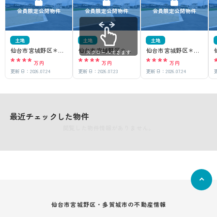
会員限定公開物件
会員限定公開物件
会員限定公開物件
土地
土地
土地
仙台市宮城野区＊＊
仙台市宮城野区＊＊
仙台市宮城野区＊＊
スクロールできます
****
****
****
＊＊
＊＊
＊＊
万円
万円
万円
更新日：
2026.07.24
更新日：
2026.07.23
更新日：
2026.07.24
最近チェックした物件
閲覧した物件情報がありません。
仙台市宮城野区・多賀城市の不動産情報