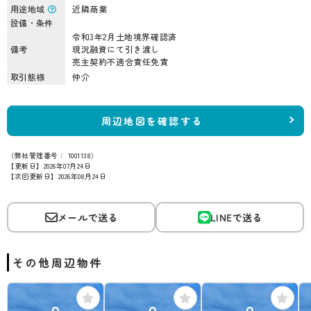
用途地域
近隣商業
設備・条件
令和3年2月土地境界確認済
備考
現況融資にて引き渡し
売主契約不適合責任免責
取引態様
仲介
周辺地図を確認する
（弊社管理番号： 1001138）
【更新日】2026年07月24日
【次回更新日】2026年08月24日
メールで送る
LINEで送る
その他周辺物件