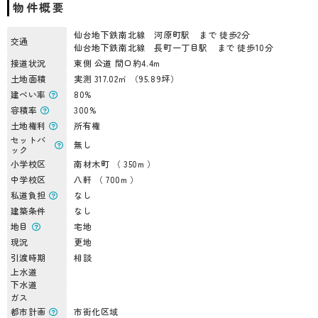
物件概要
仙台地下鉄南北線 河原町駅 まで 徒歩2分
交通
仙台地下鉄南北線 長町一丁目駅 まで 徒歩10分
接道状況
東側 公道 間口約4.4m
土地面積
実測 317.02㎡ （95.89坪）
建ぺい率
80%
容積率
300%
土地権利
所有権
セットバ
無し
ック
小学校区
南材木町 （ 350m ）
中学校区
八軒 （ 700m ）
私道負担
なし
建築条件
なし
地目
宅地
現況
更地
引渡時期
相談
上水道
下水道
ガス
都市計画
市街化区域