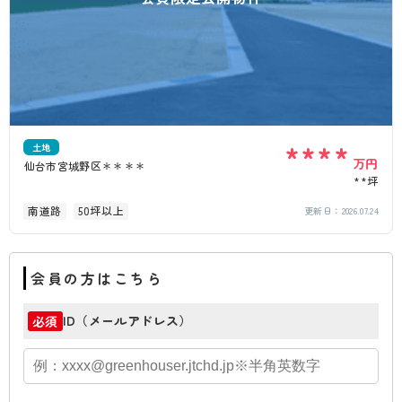
****
土地
万円
仙台市宮城野区＊＊＊＊
**坪
南道路
50坪以上
更新日：
2026.07.24
会員の方はこちら
ID（メールアドレス）
必須