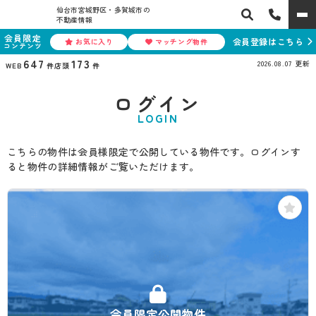
仙台市宮城野区・多賀城市の
不動産情報
会員限定
会員登録はこちら
お気に入り
マッチング物件
コンテンツ
647
173
2026.08.07
更新
WEB
件
店頭
件
ログイン
LOGIN
こちらの物件は会員様限定で公開している物件です。ログインす
ると物件の詳細情報がご覧いただけます。
会員限定公開物件