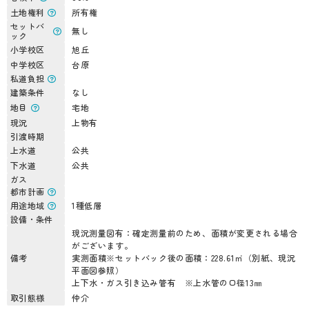
土地権利
所有権
セットバ
無し
ック
小学校区
旭丘
中学校区
台原
私道負担
建築条件
なし
地目
宅地
現況
上物有
引渡時期
上水道
公共
下水道
公共
ガス
都市計画
用途地域
1種低層
設備・条件
現況測量図有：確定測量前のため、面積が変更される場合
がございます。
備考
実測面積※セットバック後の面積：228.61㎡（別紙、現況
平面図参照）
上下水・ガス引き込み管有 ※上水管の口径13㎜
取引態様
仲介