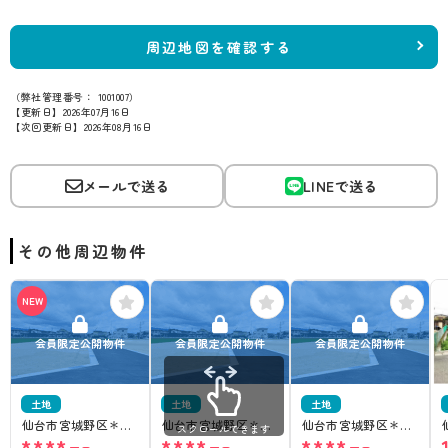
周辺地図を確認する
（弊社管理番号： 1001007）
【更新日】2026年07月16日
【次回更新日】2026年08月16日
メールで送る
LINEで送る
その他周辺物件
NEW
会員限定公開物件
会員限定公開物件
会員限定公開物件
土地
土地
土地
仙台市宮城野区＊＊
仙台市宮城野区＊＊
仙台市宮城野区＊＊
スクロールできます
****
****
****
＊＊
＊＊
＊＊