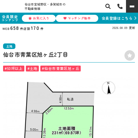
仙台市宮城野区・多賀城市の
不動産情報
会員限定
会員登録はこちら
お気に入り
マッチング物件
コンテンツ
658
170
2026.08.09
更新
WEB
件
店頭
件
土地
仙台市青葉区旭ヶ丘2丁目
#50坪以上
#土地
#仙台市青葉区旭ヶ丘