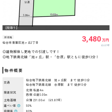
【間取り】
3,480
所在地
万円
仙台市青葉区旭ヶ丘2丁目
69.87坪
◎建物解体し更地での引渡しです！
◎地下鉄南北線「旭ヶ丘」駅・「台原」駅ともに徒歩13分！
物件概要
仙台地下鉄南北線 旭ヶ丘駅 まで 徒歩13分
交通
仙台地下鉄南北線 台原駅 まで 徒歩13分
北側 私道4m
接道状況
西側 公道5.05m
土地面積
公簿 231.00㎡ （69.87坪）
建ぺい率
50%
容積率
80%