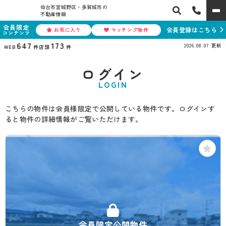
仙台市宮城野区・多賀城市の
不動産情報
会員限定
会員登録はこちら
お気に入り
マッチング物件
コンテンツ
647
173
2026.08.07
更新
WEB
件
店頭
件
ログイン
LOGIN
こちらの物件は会員様限定で公開している物件です。ログインす
ると物件の詳細情報がご覧いただけます。
会員限定公開物件