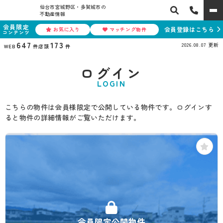
仙台市宮城野区・多賀城市の
不動産情報
会員限定
会員登録はこちら
お気に入り
マッチング物件
コンテンツ
647
173
2026.08.07
更新
WEB
件
店頭
件
ログイン
LOGIN
こちらの物件は会員様限定で公開している物件です。ログインす
ると物件の詳細情報がご覧いただけます。
会員限定公開物件