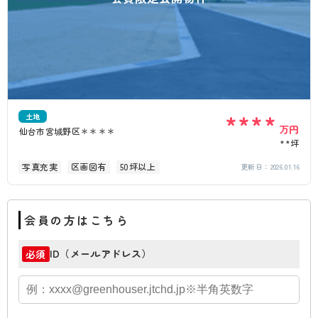
****
土地
万円
仙台市宮城野区＊＊＊＊
**坪
写真充実
区画図有
50坪以上
更新日：
2026.01.16
会員の方はこちら
ID（メールアドレス）
必須