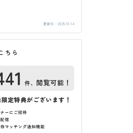
更新日：
2025.10.14
こちら
441
閲覧可能！
件、
様限定特典がございます！
ミナーにご招待
で配信
保存マッチング通知機能